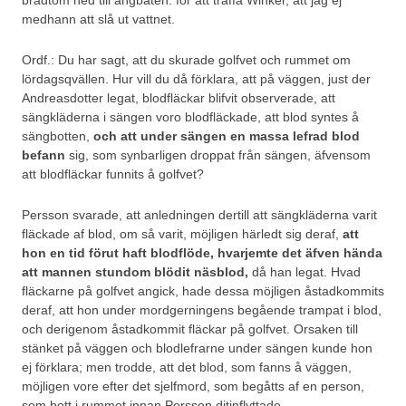
brådtom ned till ångbåten. för att träffa Winker, att jag ej
medhann att slå ut vattnet.
Ordf.: Du har sagt, att du skurade golfvet och rummet om
lördagsqvällen. Hur vill du då förklara, att på väggen, just der
Andreasdotter legat, blodfläckar blifvit observerade, att
sängkläderna i sängen voro blodfläckade, att blod syntes å
sängbotten,
och att under sängen en massa lefrad blod
befann
sig, som synbarligen droppat från sängen, äfvensom
att blodfläckar funnits å golfvet?
Persson svarade, att anledningen dertill att sängkläderna varit
fläckade af blod, om så varit, möjligen härledt sig deraf,
att
hon en tid förut haft blodflöde, hvarjemte det äfven hända
att mannen stundom blödit näsblod,
då han legat. Hvad
fläckarne på golfvet angick, hade dessa möjligen åstadkommits
deraf, att hon under mordgerningens begående trampat i blod,
och derigenom åstadkommit fläckar på golfvet. Orsaken till
stänket på väggen och blodlefrarne under sängen kunde hon
ej förklara; men trodde, att det blod, som fanns å väggen,
möjligen vore efter det sjelfmord, som begåtts af en person,
som bott i rummet innan Persson ditinflyttade.