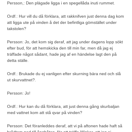
Persson,: Den plägade ligga i en spegellåda inuti rummet.
Ordf.: Hur vill du då förklara, att rakknifven just denna dag kom
att ligga ute på vinden å det der befintliga gömstället under
takstolen?
Persson: Jo, det kom sig deraf, att jag under dagens lopp sökt
efter bud, för att hemskicka den till min far, men då jag ej
träffade något sådant, hade jag af en händelse lagt den på
detta ställe.
Ordf.: Brukade du ej vanligen efter skurning bära ned och slå
ut skurvattnet?.
Persson: Jo!
Ordf.: Hur kan du då förklara, att just denna gång skurbaljan
med vattnet kom att stå qvar på vinden?
Persson: Det föranleddes deraf, att vi på aftonen hade haft så