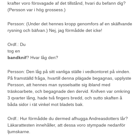
krafter voro försvagade af det tillstånd, hvari du befann dig?
(Persson var i hög grossess.)
Persson: (Under det hennes kropp genomfors af en skälfvande
rysning och bäfvan.) Nej, jag förmådde det icke!
Ordf.: Du
tog en
bandknif
? Hvar låg den?
Persson: Den låg på sitt vanliga ställe i vedkontoret på vinden.
På framställd fråga, hvartill denna plägade begagnas, upplyste
Persson, att hennes man sysselsatte sig ibland med
träskoarbete, och begagnade den dervid. Knifven var omkring
3 qvarter lång, hade två fingers bredd, och sutto skaften å
båda sidor i rät vinkel mot bladets bak.
Ordf.: Hur förmådde du dermed afhugga Andreasdotters lår?
Läkarattesten innehåller, att dessa voro stympade nedanför
ljumskarne.