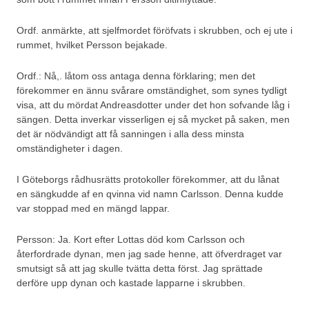
Ordf. anmärkte, att sjelfmordet föröfvats i skrubben, och ej ute i
rummet, hvilket Persson bejakade.
Ordf.: Nå,. låtom oss antaga denna förklaring; men det
förekommer en ännu svårare omständighet, som synes tydligt
visa, att du mördat Andreasdotter under det hon sofvande låg i
sängen. Detta inverkar visserligen ej så mycket på saken, men
det är nödvändigt att få sanningen i alla dess minsta
omständigheter i dagen.
I Göteborgs rådhusrätts protokoller förekommer, att du lånat
en sängkudde af en qvinna vid namn Carlsson. Denna kudde
var stoppad med en mängd lappar.
Persson: Ja. Kort efter Lottas död kom Carlsson och
återfordrade dynan, men jag sade henne, att öfverdraget var
smutsigt så att jag skulle tvätta detta först. Jag sprättade
derföre upp dynan och kastade lapparne i skrubben.