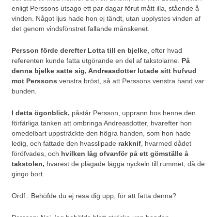
enligt Perssons utsago ett par dagar förut mått illa, stående å
vinden. Något ljus hade hon ej tändt, utan upplystes vinden af
det genom vindsfönstret fallande månskenet.
Persson förde derefter Lotta
till en bjelke,
efter hvad
referenten kunde fatta utgörande en del af takstolarne.
På
denna bjelke satte sig, Andreasdotter lutade sitt hufvud
mot Perssons
venstra bröst, så att Perssons venstra hand var
bunden.
I detta ögonblick,
påstår Persson, upprann hos henne den
förfärliga tanken att ombringa Andreasdotter, hvarefter hon
omedelbart uppsträckte den högra handen, som hon hade
ledig, och fattade den hvasslipade
rakknif
, hvarmed dådet
föröfvades, och
hvilken låg ofvanför på ett gömställe å
takstolen,
hvarest de plägade lägga nyckeln till rummet, då de
gingo bort.
Ordf.: Behöfde du ej resa dig upp, för att fatta denna?