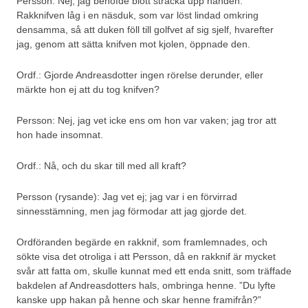
Persson: Nej, jag behöfde blott sträcka upp handen.
Rakknifven låg i en näsduk, som var löst lindad omkring
densamma, så att duken föll till golfvet af sig sjelf, hvarefter
jag, genom att sätta knifven mot kjolen, öppnade den.
Ordf.: Gjorde Andreasdotter ingen rörelse derunder, eller
märkte hon ej att du tog knifven?
Persson: Nej, jag vet icke ens om hon var vaken; jag tror att
hon hade insomnat.
Ordf.: Nå, och du skar till med all kraft?
Persson (rysande): Jag vet ej; jag var i en förvirrad
sinnesstämning, men jag förmodar att jag gjorde det.
Ordföranden begärde en rakknif, som framlemnades, och
sökte visa det otroliga i att Persson, då en rakknif är mycket
svår att fatta om, skulle kunnat med ett enda snitt, som träffade
bakdelen af Andreasdotters hals, ombringa henne. ”Du lyfte
kanske upp hakan på henne och skar henne framifrån?”