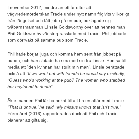
I november 2012, mindre än ett år efter att
vägvredemörderskan Tracie under nytt namn frigivits villkorligt
från fängelset och fått jobb på en pub, beklagade sig
tvåbarnsmamman
Linsie
Goldsworthy över att hennes man
Phil
Goldsworthy vänsterprasslade med Tracie. Phil jobbade
som dörrvakt på samma pub som Tracie.
Phil hade börjat ljuga och komma hem sent från jobbet på
puben, och han slutade ha sex med sin fru Linsie. Hon sa till
media att ”den kvinnan har stulit min man”. Linsie berättade
också att
”If we went out with friends he would say excitedly,
“Guess who’s working at the pub? The woman who stabbed
her boyfriend to death”
.
Äkte mannen Phil lär ha nekat till att ha en affär med Tracie.
”That is untrue,’ he said. ‘My missus knows that isn’t true.”
Förra året (2016) rapporterades dock att Phil och Tracie
planerar att gifta sig.