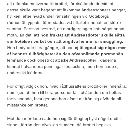
att utforska motiverna till brottet, förutsättande dervid, att
dessa skulle varit begäret att åtkomma Andreasdotters pengar,
hvilken, efter hvad under ransakningen vid Göteborgs
rådhusrätt yppats, förmodades vid tillfället innehaft en större
summa. Persson bestred, att mordgerningen haft något annat
motiv, än det,
att hon fruktat att Andreasdotter skulle sätta
sin hotelse i verket och att angifva henne för smuggling.
Hon bedyrade flera gånger, att hon
ej tillegnat sig något mer
af hennes tillhörigheter än den ofvannämnda portmonän
,
lemnande dock obestridt att icke Andreasdotter i kläderna
kunnat hafva mera penningar förstuckna, men hon hade ej
undersökt kläderna.
För öfrigt vidgick hon, hvad rådhusrättens protokoller innehålla,
nemligen att hon till flera personer fällt utlåtanden om Lottas
försvinnande, hvarigenonä hon afsett att från sig afvända all
misstanke om brottet.
Mot den mördade sade hon sig för öfrigt ej hyst något ondt i
sinnet, förrän den olyckliga stunden, då brottet begicks.