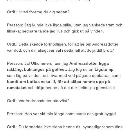
Ordf.: Hvad företog du dig sedan?
Persson: Jag kunde icke ligga stilla, utan jag vankade fram och
tillbaka; sednare tände jag ljus och gick ut på vinden.
Ordf.: Detta skedde förmodligen, för att se om Andreasdotter
var död, och din afsigt var väl i detta fall att dölja ditt brott?
Persson: Ja! Utkommen, fann jag
Andreasdotter ligga
raklång, baklänges på golfvet.
Jag tog nu en
tågstump
,
som låg på vinden, och hvarmed ved plägade uppbäras, samt
bandt om Lottas veka lif,
för att släpa henne upp på
rumstaket
och dölja henne på det der befintliga gömstället.
Ordf.: Var Andreasdotter storväxt?
Persson: Hon var vid min längd samt starkt och groft byggd.
Ordf.: Du förmådde icke släpa henne dit, synnerligast som dina