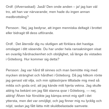
Ordf. (öfverraskad): Jaså! Den onde anden – ja! jag kan väl
tro, att han var närvarande; men hade du ingen annan
medbrottsling?
Persson:. Nej, jag bedyrar, att ingen menniska deltagit i brottet
eller bidragit till dess utförande.
Ordf.: Det återstår dig nu slutligen att förklara det hastiga
omslaget i ditt väsende. Du har under hela ransakningen visat
en ovanlig hårdnackenhet och oböjlighet, så länge du vistades
i Göteborg. Hur kommer sig detta?
Persson: Jag var hård till sinnes och man bemötte mig med
mycken stränghet och hårdhet i Göteborg. Då jag hitkom rönte
jag genast väl vilja, och min själasörjare tilltalade mig med så
milda och goda ord, att jag kände mitt hjerta vekna. Jag skulle
aldrig ha bekänt om jag fått stanna qvar i Göteborg, — nej,
aldrig! Äfven här försökte jag kämpa emot mig sjelf i det
yttersta, men det var omöjligt, och jag finner mig nu lycklig och
nöjd, sedan jag fått lätta mitt skuldbelastade samvete.