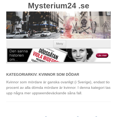
Mysterium24 .se
Hoppa
Meny
till
innehåll
KATEGORIARKIV:
KVINNOR SOM DÖDAR
Kvinnor som mördare är ganska ovanligt (i Sverige), endast tio
procent av alla dömda mördare är kvinnor. I denna kategori tas
upp några mer uppseendeväckande såna fall.