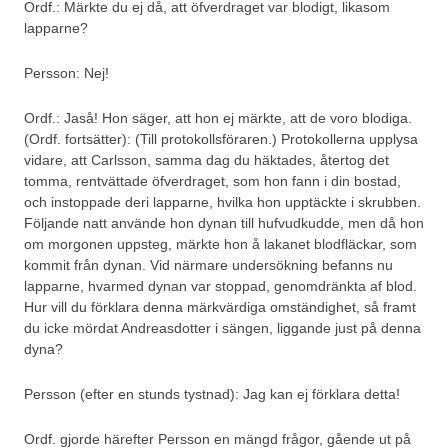
Ordf.: Märkte du ej då, att öfverdraget var blodigt, likasom
lapparne?
Persson: Nej!
Ordf.: Jaså! Hon säger, att hon ej märkte, att de voro blodiga.
(Ordf. fortsätter): (Till protokollsföraren.) Protokollerna upplysa
vidare, att Carlsson, samma dag du häktades, återtog det
tomma, rentvättade öfverdraget, som hon fann i din bostad,
och instoppade deri lapparne, hvilka hon upptäckte i skrubben.
Följande natt använde hon dynan till hufvudkudde, men då hon
om morgonen uppsteg, märkte hon å lakanet blodfläckar, som
kommit från dynan. Vid närmare undersökning befanns nu
lapparne, hvarmed dynan var stoppad, genomdränkta af blod.
Hur vill du förklara denna märkvärdiga omständighet, så framt
du icke mördat Andreasdotter i sängen, liggande just på denna
dyna?
Persson (efter en stunds tystnad): Jag kan ej förklara detta!
Ordf. gjorde härefter Persson en mängd frågor, gående ut på