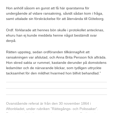
Hon anhöll såsom en gunst att få här qvarstanna för
undergående af vidare ransakning, såvidt sådan kom i fråga,
samt uttalade sin förskräckelse för att återvända till Göteborg.
Ordf. förklarade att hennes bön skulle i protokollet antecknas,
ehuru han ej kunde meddela henne något bestämdt svar
derpå.
Rätten uppsteg, sedan ordföranden tillkännagifvit att
ransakningen var afslutad, och Anna Brita Persson fick afträda.
Hon skred sakta ur rummet, kastande derunder på domstolens
ledamöter och de närvarande blickar, som tydligen uttryckte
tacksamhet för den mildhet hvarmed hon blifvit behandlad.”
Ovanstående referat är från den 30 november 1864 i
Aftonbladet, under rubriken ”Rättegångs- och Polissaker”.