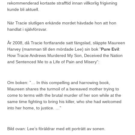
rekommenderad kortaste strafftid innan villkorlig frigivning
kunde bli aktuell.
När Tracie slutligen erkände mordet hävdade hon att hon
handlat i självförsvar.
År 2008, då Tracie fortfarande satt fängslad, släppte Maureen
Harvey (mamman till den mördade Lee) sin bok ”
Pure Evil
:
How Tracie Andrews Murdered My Son, Deceived the Nation
and Sentenced Me to a Life of Pain and Misery”:
Om boken: ”… In this compelling and harrowing book,
Maureen shares the turmoil of a bereaved mother trying to
come to terms with the brutal murder of her son while at the
same time fighting to bring his killer, who she had welcomed
into her home, to justice. …”
Bild ovan: Lee’s föräldrar med ett porträtt av sonen.