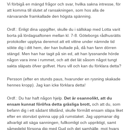
Vi förbigå en mängd frågor och svar, hvilka sakna intresse, för
att komma till slutet af ransakningen, som hos alla de
närvarande framkallade den högsta spänning.
Ordf.: Enligt dina uppgifter, skulle du i sällskap med Lotta varit
borta på lördagsaftonen mellan kl. 7-8. Göteborgs rådhusrätts
protokoller upplysa deremot att ett vittne under nämnde tid
sökte dig i ditt hem, der han bultade på, då han fann dörren
stängd. Men han har tagit på sin ed, att han lyssnande hörde
någon vara inne i rummet, och att det lät såsom något tungt
sakta släpats öfver golfvet. Huru vill och kan du förklara detta?
Persson (efter en stunds paus, hvarunder en rysning skakade
hennes kropp). Jag kan icke förklara detta!
Ordf.: Du har haft någon hjelp.
Det är osannolikt, att du
ensam kunnat föröfva detta gräsliga brott,
och att du, som
befann dig i ett sådant tillstånd, skulle förmått ensam släpa liket
efter en storväxt qvinna upp på rumstaket. Jag uppmanar dig
allvarligt att säga sanningen, fullkomligt och uppriktigt, samt
såmedelst försona dig med Gud och det samhälle, mot hvars