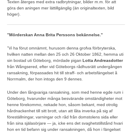
Texten återges med extra radbrytningar, bilder m.m. för att
göra den aningen mer lättillgänglig (än originaltexten, bild
höger).
”Mörderskan Anna Brita Perssons bekännelse.”
”Vi ha förut omnämnt, hurusom denna grofva förbryterska,
hvilken natten mellan den 25 och 26 Oktober 1862, hemma uti
sin bostad uti Göteborg, mördade pigan
Lotta Andreasdotter
från Wångsered, efter vid Göteborgs rådhusrätt undergången
ransakning, förpassades hit till straff- och arbetsfängelset å
Norrmalm, der hon intogs den 9 dennes.
Under den långvariga ransakning, som med henne egde rum i
Göteborg, hvarunder många besvärande omständigheter mot
henne förekommo, nekade hon, såsom bekant, med otrolig
hårdnackenhet till sitt brott, utan att låta inverka på sig af
föreställningar, varningar och råd från domstolens sida eller
från sina själasörjare — ja, icke ens det svaghetstillstånd hvari
hon en tid befann sig under ransakningen, då hon i fängelset