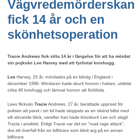
Vägvredemörderskan
fick 14 år och en
skönhetsoperation
Tracie Andrews fick sitta 14 år i fängelse för att ha mördat
sin pojkvän Lee Harvey med ett fyrtiotal knivhugg.
Lee
Harvey, 25 år, mördades på en bilväg i England i
december 1996. Mördaren hade skurit honom i halsen, utdelat
cirka 40 knivhugg och lämnat honom att förblöda.
Lees flickvän
Tracie
Andrews, 27 år, berättade upprivet för
polisen att paret i sin bil hade stoppats av en okänd bilist med
vilt stirrande blick, varefter han hade knivskurit Lee och slagit
Tracie i ansiktet. Enligt Tracie var det en ”road rage attack”,
dvs ett överfall från en bilförare som blivit arg på en annan
bilförare.