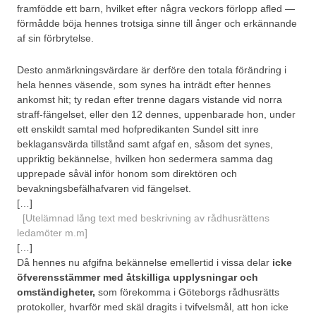
framfödde ett barn, hvilket efter några veckors förlopp afled —
förmådde böja hennes trotsiga sinne till ånger och erkännande
af sin förbrytelse.
Desto anmärkningsvärdare är derföre den totala förändring i
hela hennes väsende, som synes ha inträdt efter hennes
ankomst hit; ty redan efter trenne dagars vistande vid norra
straff-fängelset, eller den 12 dennes, uppenbarade hon, under
ett enskildt samtal med hofpredikanten Sundel sitt inre
beklagansvärda tillstånd samt afgaf en, såsom det synes,
uppriktig bekännelse, hvilken hon sedermera samma dag
upprepade såväl inför honom som direktören och
bevakningsbefälhafvaren vid fängelset.
[…]
[Utelämnad lång text med beskrivning av rådhusrättens
ledamöter m.m]
[…]
Då hennes nu afgifna bekännelse emellertid i vissa delar
icke
öfverensstämmer med åtskilliga upplysningar och
omständigheter,
som förekomma i Göteborgs rådhusrätts
protokoller, hvarför med skäl dragits i tvifvelsmål, att hon icke