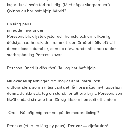
lagar du så svårt förbrutit dig. (Med något skarpare ton)
Qvinna du har haft hjelp härvid?
En lång paus
inträdde, hvarunder
Perssons blick lyste dyster och hemsk, och en fullkomlig
dödstystnad herrskade i rummet, der förhöret hölls. Så väl
domstolens ledamöter, som de närvarande afbidade under
stark spänning Perssons svar.
Persson: (med ljudlös röst) Ja! jag har haft hjelp!
Nu ökades spänningen om möjligt ännu mera, och
ordföranden, som syntes vänta att få höra något nytt uppslag i
denna dunkla sak, teg en stund, för att ej afbryta Persson, som
likväl endast stirrade framför sig, liksom hon sett ett fantom.
-Ordf.: Nå, säg mig namnet på din medbrottsling?
Persson (efter en lång ny paus):
Det var — djefvulen!