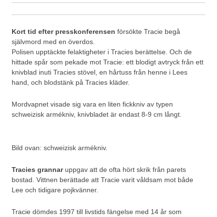
Kort tid efter presskonferensen
försökte Tracie begå
självmord med en överdos.
Polisen upptäckte felaktigheter i Tracies berättelse. Och de
hittade spår som pekade mot Tracie: ett blodigt avtryck från ett
knivblad inuti Tracies stövel, en hårtuss från henne i Lees
hand, och blodstänk på Tracies kläder.
Mordvapnet visade sig vara en liten fickkniv av typen
schweizisk armékniv, knivbladet är endast 8-9 cm långt.
Bild ovan: schweizisk armékniv.
Tracies grannar
uppgav att de ofta hört skrik från parets
bostad. Vittnen berättade att Tracie varit våldsam mot både
Lee och tidigare pojkvänner.
Tracie dömdes 1997 till livstids fängelse med 14 år som