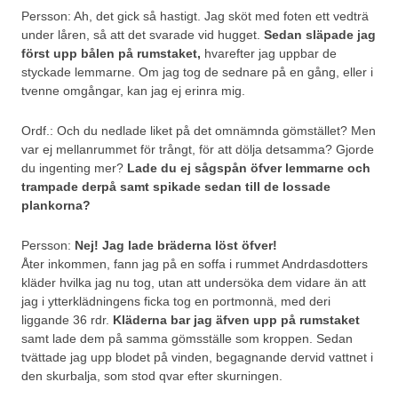
Persson: Ah, det gick så hastigt. Jag sköt med foten ett vedträ
under låren, så att det svarade vid hugget.
Sedan släpade jag
först upp bålen på rumstaket,
hvarefter jag uppbar de
styckade lemmarne. Om jag tog de sednare på en gång, eller i
tvenne omgångar, kan jag ej erinra mig.
Ordf.: Och du nedlade liket på det omnämnda gömstället? Men
var ej mellanrummet för trångt, för att dölja detsamma? Gjorde
du ingenting mer?
Lade du ej sågspån öfver lemmarne och
trampade derpå samt spikade sedan till de lossade
plankorna?
Persson:
Nej! Jag lade bräderna löst öfver!
Åter inkommen, fann jag på en soffa i rummet Andrdasdotters
kläder hvilka jag nu tog, utan att undersöka dem vidare än att
jag i ytterklädningens ficka tog en portmonnä, med deri
liggande 36 rdr.
Kläderna bar jag äfven upp på rumstaket
samt lade dem på samma gömsställe som kroppen. Sedan
tvättade jag upp blodet på vinden, begagnande dervid vattnet i
den skurbalja, som stod qvar efter skurningen.