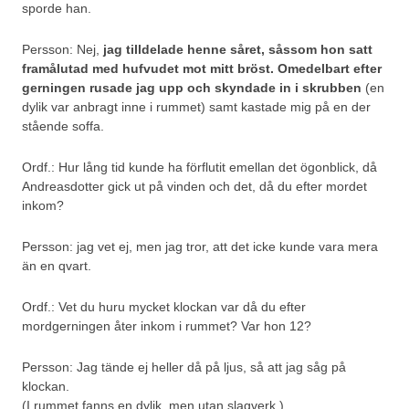
sporde han.
Persson: Nej,
jag tilldelade henne såret, såssom hon satt
framålutad med hufvudet mot mitt bröst.
Omedelbart efter
gerningen rusade jag upp och skyndade in i skrubben
(en
dylik var anbragt inne i rummet) samt kastade mig på en der
stående soffa.
Ordf.: Hur lång tid kunde ha förflutit emellan det ögonblick, då
Andreasdotter gick ut på vinden och det, då du efter mordet
inkom?
Persson: jag vet ej, men jag tror, att det icke kunde vara mera
än en qvart.
Ordf.: Vet du huru mycket klockan var då du efter
mordgerningen åter inkom i rummet? Var hon 12?
Persson: Jag tände ej heller då på ljus, så att jag såg på
klockan.
(I rummet fanns en dylik, men utan slagverk.)