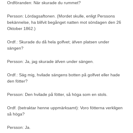
Ordföranden: När skurade du rummet?
Persson: Lördagsaftonen. (Mordet skulle, enligt Perssons
bekännelse, ha blifvit begånget natten mot söndagen den 26
Oktober 1862.)
Ordf.: Skurade du då hela golfvet; äfven platsen under
sängen?
Persson: Ja, jag skurade äfven under sängen.
Ordf.: Säg mig, hvilade sängens botten på golfvet eller hade
den fötter?
Persson: Den hvilade på fötter, så höga som en stols.
Ordf. (betraktar henne uppmärksamt): Voro fötterna verkligen
så höga?
Persson: Ja.