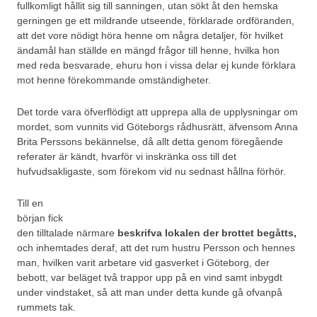
fullkomligt hållit sig till sanningen, utan sökt åt den hemska
gerningen ge ett mildrande utseende, förklarade ordföranden,
att det vore nödigt höra henne om några detaljer, för hvilket
ändamål han ställde en mängd frågor till henne, hvilka hon
med reda besvarade, ehuru hon i vissa delar ej kunde förklara
mot henne förekommande omständigheter.
Det torde vara öfverflödigt att upprepa alla de upplysningar om
mordet, som vunnits vid Göteborgs rådhusrätt, äfvensom Anna
Brita Perssons bekännelse, då allt detta genom föregående
referater är kändt, hvarför vi inskränka oss till det
hufvudsakligaste, som förekom vid nu sednast hållna förhör.
Till en
början fick
den tilltalade närmare
beskrifva lokalen der brottet begåtts,
och inhemtades deraf, att det rum hustru Persson och hennes
man, hvilken varit arbetare vid gasverket i Göteborg, der
bebott, var beläget två trappor upp på en vind samt inbygdt
under vindstaket, så att man under detta kunde gå ofvanpå
rummets tak.