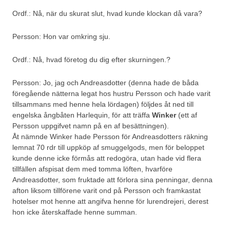
Ordf.: Nå, när du skurat slut, hvad kunde klockan då vara?
Persson: Hon var omkring sju.
Ordf.: Nå, hvad företog du dig efter skurningen.?
Persson: Jo, jag och Andreasdotter (denna hade de båda
föregående nätterna legat hos hustru Persson och hade varit
tillsammans med henne hela lördagen) följdes åt ned till
engelska ångbåten Harlequin, för att träffa
Winker
(ett af
Persson uppgifvet namn på en af besättningen).
Åt nämnde Winker hade Persson för Andreasdotters räkning
lemnat 70 rdr till uppköp af smuggelgods, men för beloppet
kunde denne icke förmås att redogöra, utan hade vid flera
tillfällen afspisat dem med tomma löften, hvarföre
Andreasdotter, som fruktade att förlora sina penningar, denna
afton liksom tillförene varit ond på Persson och framkastat
hotelser mot henne att angifva henne för lurendrejeri, derest
hon icke återskaffade henne summan.