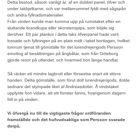
Detta bestod, såsom vanligt är, af en dubbel panel, öfver och
under takbjelkarne, och var mellanrummet fyldt med sågspån
och andra fyllnadsmaterialier.
Från vinden kunde man komma upp på rumstaket efter en
sluttande brandkupa eller skorstenspipa, som böjde sig
deröfver. Ett par plankor i detta taks öfverpanel hade varit
lossade och fyllningen på en plats midt i taket borttagen, hvilket
tomrum tjenat till gömställe för det lurendrejerigods Persson
emottog af besättningen på ångbåtar, som från Göteborg
gjorde resor på utlandet, och hvarmed hon länge handlat.
Så räcker ett mindre lagbrott eller förseelse snart ett större
handen. Detta gömställe, som förut dolt lurendrejerigods, dolde
sednare det stympade liket af Andreasdotter. Å vindstaket
upplyste hon vidare, att ett fönster fanns, hvarigenom dagern
föll in på vinden.
Vi öfvergå nu till de vigtigaste frågor ordföranden
framställde och det hufvudsakliga som Persson svarade
derpå.