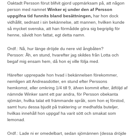
Oaktadt Persson förut blifvit gjord uppmärksam på, att någon
person med namnet
Winker ej under den af Persson
uppgifna tid funnits bland besättningen,
har hon dock
vidhållit, sednast i sin bekännelse, att mannen, hvilken kunde
så mycket svenska, att han förmådde göra sig begriplig för
henne, såvidt hon fattat, egt detta namn.
Ordf.: Nå, hur länge dröjde du nere vid ångbåten?
Persson: Åh, en stund, hvarefter jag skildes från Lotta och
begaf mig ensam hem, då hon ej ville följa med.
Härefter upprepade hon hvad i bekännelsen förekommer,
nemligen att Andreasdotter, en stund efter Perssons
hemkomst, eller omkring 1/4 till 9, äfven kommit efter, åtföljd af
nämnde Winker samt ett par andra, för Persson obekanta
sjömän, hvilka talat ett främmande språk, som hon ej förstod,
samt huru dessa bjudit på traktering ur medhafda buteljer,
hvilkas innehåll hon uppgaf ha varit sött och smakat som
lemonad.
Ordf.: Lade ni er omedelbart, sedan sjömännen (dessa dröjde