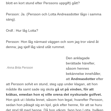
blott en kort stund efter Perssons uppgift) gått?
Persson: Ja. (Persson och Lotta Andreasdotter lågo i samma
säng).
Ordf.: Hur låg Lotta?
Persson: Hon låg närmast väggen och som jag tror vänd åt
denna; jag sjelf låg vänd utåt rummet.
Den anklagade
berättade härefter,
Anna Brita Persson
såsom hennes
bekännelse innehåller,
att
Andreasdotter
efter
att Persson sofvit en stund, steg upp under klagan, att hon
mådde illa samt sade sig skola
gå ut på vinden, för att
kräkas, emedan hon ej ville orena det nyskurade golfvet.
Hon gick ut i blotta linnet, såsom hon legat, hvarefter Persson,
sedan hon påtagit sig en kjol, gick efter henne, för att se huru
det stod till med henne. Då hon utkom, fann hon Lotta, hvilken